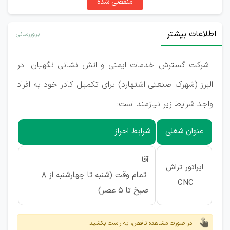
منقضی شده
اطلاعات بیشتر
بروزرسانی
شرکت گسترش خدمات ایمنی و اتش نشانی نگهبان
در
البرز (شهرک صنعتی اشتهارد) برای تکمیل کادر خود به افراد
واجد شرایط زیر نیازمند است:
عنوان شغلی
شرایط احراز
آقا
اپراتور تراش
تمام وقت (شنبه تا چهارشنبه از 8
CNC
صبخ تا 5 عصر)
در صورت مشاهده ناقص، به راست بکشید