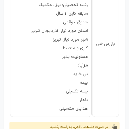
رشته تحصیلی: برق، مکانیک
سابقه کاری: ۱ سال
حقوق: توافقی
استان مورد نیاز: آذربایجان شرقی
شهر مورد نیاز: تبریز
بازرس فنی
کاری و منضبط
مسئولیت پذیر
مزایا:
بن خرید
بیمه
بیمه تکمیلی
ناهار
هدایای مناسبتی
در صورت مشاهده ناقص، به راست بکشید