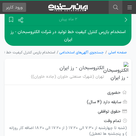
ورود
کاربر
۲ ماه پیش
استخدام بازرس کنترل کیفیت خط تولید در شرکت الکتروسبحان - رز
ایران
صفحه اصلی
جستجوی آگهی‌های استخدامی
استخدام بازرس کنترل کیفیت خط تولید
الکتروسبحان - رز ایران
تهران (شهرک صنعتی خاوران (جاده خاوران))
حضوری
سابقه دارد (۴ سال)
حقوق توافقی
تمام وقت
(شنبه تا چهارشنبه از 7:30 الی 17:20 ( از 17:20 الی 18:20 اضافه کار روزانه
) و پنجشنبه ها تعطیل)