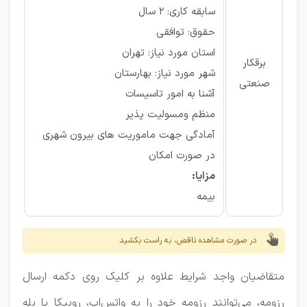
سابقه کاری: ۲ سال
حقوق: توافقی
استان مورد نیاز: تهران
برقکار
شهر مورد نیاز: بهارستان
صنعتی
آشنا به امور تاسیسات
منظم ومسولیت پذیر
آمادگی جهت ماموریت های بیرون شهری
در صورت امکان
مزایا:
بیمه
در صورت مشاهده ناقص، به راست بکشید
متقاضیان واجد شرایط علاوه بر کلیک روی دکمه ارسال
رزومه، می‌توانند رزومه خود را به واتس‌اپ، روبیکا یا بله