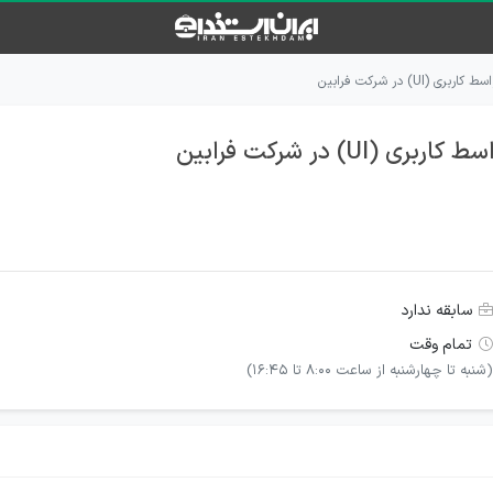
UI) در شرکت فرابین
U) در شرکت فرابین
سابقه ندارد
تمام وقت
(ﺷﻨﺒﻪ ﺗﺎ ﭼﻬﺎرﺷﻨﺒﻪ از ﺳﺎﻋﺖ 8:00 ﺗﺎ 16:45)