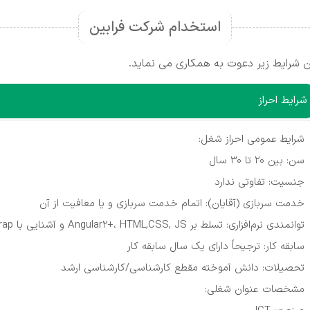
استخدام شرکت فرابین
 شرایط زیر دعوت به همکاری می نماید.
شرایط احراز
شرایط عمومی احراز شغل:
سن: بین 20 تا 30 سال
جنسیت: تفاوتی ندارد
خدمت سربازی (آقایان): اﺗﻤﺎم ﺧﺪﻣﺖ ﺳﺮﺑﺎزی و ﯾﺎ ﻣﻌﺎﻓﯿﺖ از آن
توانمندی نرم‌افزاری: تسلط بر Angular2+، HTML,CSS, JS و آشنایی با Bootstrap
سابقه کار: ترجیحاً دارای یک سال سابقه کار
تحصیلات: دانش آموخته مقطع کارشناسی/کارشناسی ارشد
مشخصات عنوان شغلی: