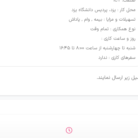
ﺻﻨﻌﺖ: ICT
ﻣﺤﻞ ﮐﺎر : یزد، پردیس دانشگاه یزد
ﺗﺴﻬﯿﻼت و ﻣﺰاﯾﺎ : ﺑﯿﻤﻪ , وام , ﭘﺎداش
ﻧﻮع ﻫﻤﮑﺎری : ﺗﻤﺎم وﻗﺖ
روز و ﺳﺎﻋﺖ ﮐﺎری :
ﺷﻨﺒﻪ ﺗﺎ ﭼﻬﺎرﺷﻨﺒﻪ از ﺳﺎﻋﺖ 8:00 ﺗﺎ 16:45
ﺳﻔﺮﻫﺎی ﮐﺎری : ندارد
ل زیر ارسال نمایند.