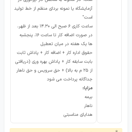
آزمایشگاه یا نمونه بردای منظم از خط تولید
است"
ساعت کاری 6 صبح الی 14.30 بعد از ظهر،
در صورت اضافه کار تا ساعت 16، پنجشبه
ها یک هفته در میان تعطیل
حقوق اداره کار + اضافه کار + پاداش ثابت
بابت سابقه کار + پاداش بهره وری (دریافتی
از 25 م به بالا) + حق سرویس و حق ناهار
جداگانه پرداخت می شود
مزایا:
بیمه
ناهار
هدایای مناسبتی