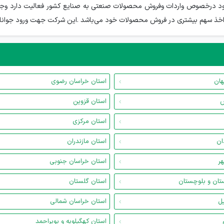
ن یکتا ساتراپ با سابقه 20 ساله مدیران خود درخصوص واردات وفروش محصولات صنعتی به صنایع کشور
ل اخذ سهم بیشتری در فروش محصولات خود می‌باشد .این شرکت جهت ورود جوانان 
هان
استان خراسان رضوی
س
استان قزوین
استان مرکزی
ان
استان مازندران
هر
استان خراسان جنوبی
تان و بلوچستان
استان گلستان
یل
استان خراسان شمالی
استان کهگیلویه و بویراحمد