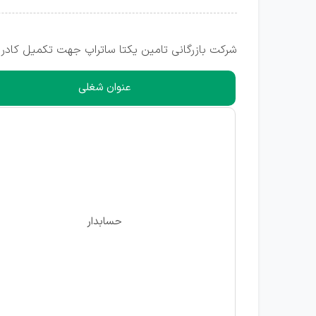
شرکت بازرگانی تامین یکتا ساتراپ جهت تکمیل کادر خود در تهران (منطقه ۷، عباس آباد) از متقا
عنوان شغلی
حسابدار