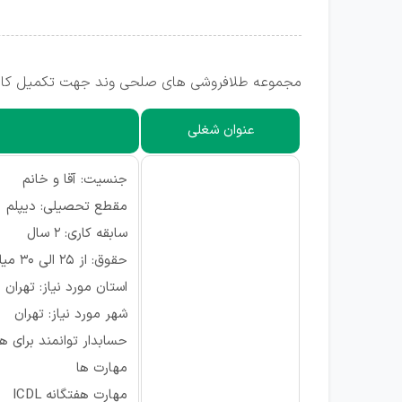
مجموعه طلافروشی های صلحی وند جهت تکمیل کادر خود در استان تهران، شهر تهران (م
عنوان شغلی
جنسیت: آقا و خانم
مقطع تحصیلی: دیپلم
سابقه کاری: ۲ سال
حقوق: از ۲۵ الی ۳۰ میلیون
استان مورد نیاز: تهران
شهر مورد نیاز: تهران
حسابدار توانمند برای
مهارت ها
مهارت هفتگانه ICDL