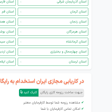
استان آذربایجان شرقی
استان فار
استان کرمان
استان قم
استان زنجان
استان همد
استان هرمزگان
استان بوش
استان کرمانشاه
استان سیس
استان چهارمحال و بختیاری
استان اردب
استان لرستان
استان ایلام
در کاریابی مجازی ایران استخدام به رای
جـهت ساخت رزومه کاری رایگان
کلیک کنید
✔
مشاهده رزومه شما توسط کارفرمایان معتبر
✔
امکان تماس کارفرمایان با شما