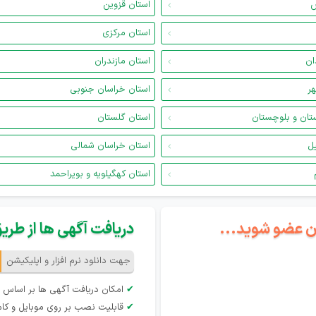
س
استان قزوین
استان مرکزی
ان
استان مازندران
هر
استان خراسان جنوبی
تان و بلوچستان
استان گلستان
یل
استان خراسان شمالی
استان کهگیلویه و بویراحمد
گان عضو شوید...
دریافت آگهی ها از طریق 
جهت دانلود نرم افزار و اپلیکیشن
✔
امکان دریافت آگهی ها بر اساس 
✔
قابلیت نصب بر روی موبایل و کام