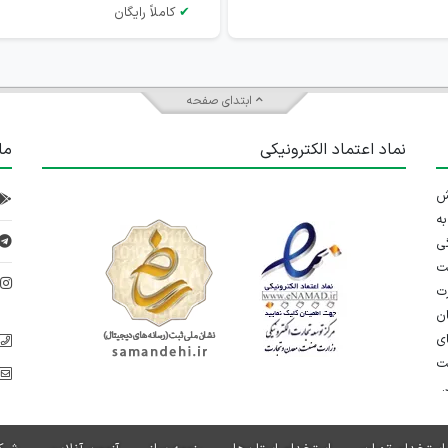
✔
کاملاً رایگان
ابتدای صفحه
نماد اعتماد الکترونیکی
ما
 تلاش
ه
ی
ت
د
رت
ان
ی
یت