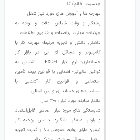
جنسیت: خانم/آقا
مهارت ها و آموزش های مورد نیاز شغل :
پشتکار و وقت شناس- دقت و توجه به
جزئیات- مهارت ریاضیات و فناوری اطلاعات –
داشتن دانش و تجربه مرتبط- مهارت کار با
کامپیوتر و مسائل ای تی در بازار کار
حسابداری- نرم افزار EXCEL – آشنایی به
قوانین مالیاتی- آشنایی با قوانین بیمه تأمین
اجتماعی و قوانین کار -آشنایی با
استانداردهای حسابداری و بین المللی
مقدار سابقه مورد نیاز : 0-3 سال
شایستگی های مورد نیاز : صادق- قابل‌اعتماد
و رازدار- متفکر- باانگیزه- داشتن روحیه کار
تیمی- دارای روابط عمومی بالا و قدرت تجزیه
و تحلیل مسائل – هوش و درک بالا