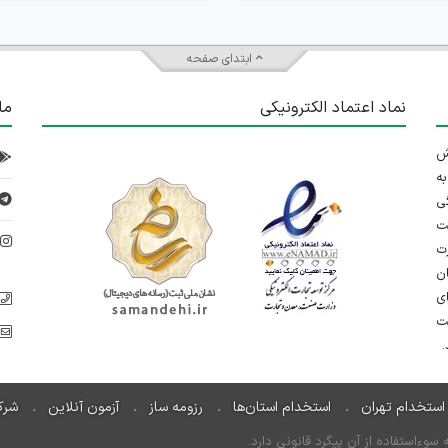
ابتدای صفحه
نماد اعتماد الکترونیکی
ما
 تلاش
ه
ی
ت
د
رت
ان
ی
یت
استخدام تهران
استخدام استان‌ها
رزومه ساز
آزمون آنلاین
شرک
ءاستفاده از آن پیگرد قانونی دارد.