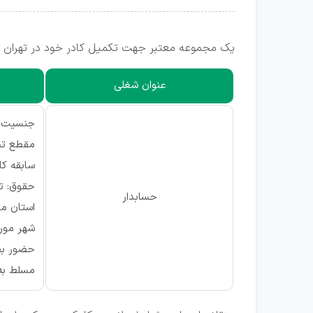
یک مجموعه معتبر جهت تکمیل کادر خود در تهران (منطقه 9 ، استاد معین) از متقاضیان واجد شرایط دعوت به
عنوان شغلی
جنسیت: آ
مقطع تح
سابقه کاری: ۵ ت
حقوق: ت
حسابدار
استان مور
شهر مورد
حضور بص
مسلط به 