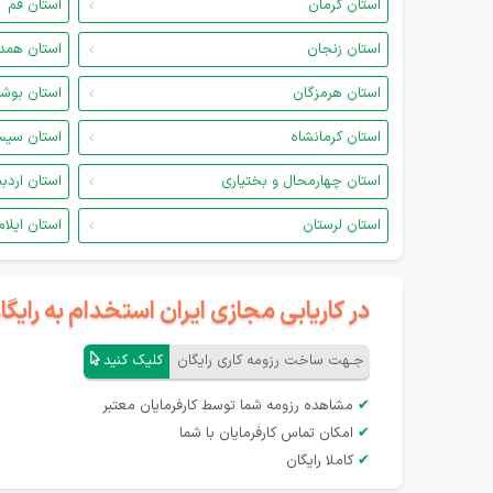
استان کرمان
استان قم
استان زنجان
استان همد
استان هرمزگان
استان بوش
استان کرمانشاه
استان سیس
استان چهارمحال و بختیاری
استان اردب
استان لرستان
استان ایلام
در کاریابی مجازی ایران استخدام به رای
جـهت ساخت رزومه کاری رایگان
کلیک کنید
✔
مشاهده رزومه شما توسط کارفرمایان معتبر
✔
امکان تماس کارفرمایان با شما
✔
کاملا رایگان