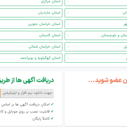
استان مرکزی
ان
استان مازندران
هر
استان خراسان جنوبی
تان و بلوچستان
استان گلستان
یل
استان خراسان شمالی
استان کهگیلویه و بویراحمد
گان عضو شوید...
دریافت آگهی ها از طریق 
جهت دانلود نرم افزار و اپلیکیشن
✔
امکان دریافت آگهی ها بر اساس 
✔
قابلیت نصب بر روی موبایل و کام
✔
کاملاً رایگان