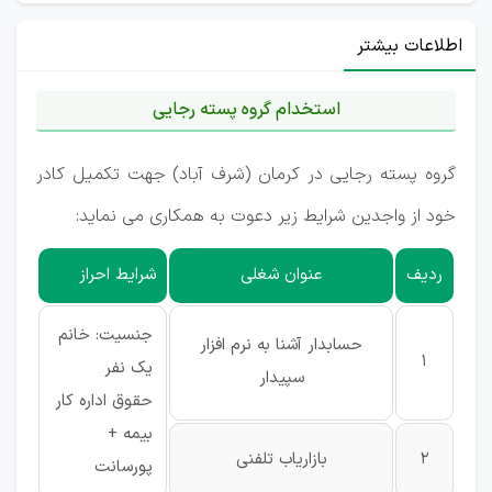
اطلاعات بیشتر
استخدام گروه پسته رجایی
گروه پسته رجایی در کرمان (شرف آباد) جهت تکمیل کادر
خود از واجدین شرایط زیر دعوت به همکاری می نماید:
ردیف
عنوان شغلی
شرایط احراز
جنسیت: خانم
حسابدار آشنا به نرم افزار
1
یک نفر
سپیدار
حقوق اداره کار
بیمه +
2
بازاریاب تلفنی
پورسانت