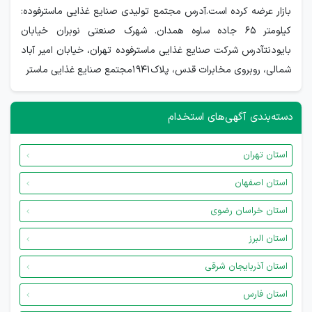
بازار عرضه کرده است.آدرس مجتمع تولیدی صنایع غذایی ماسترفوده:
کیلومتر 65 جاده ساوه همدان. شهرک صنعتی نوبران خیابان
بایودنتآدرس شرکت صنایع غذایی ماسترفوده تهران، خیابان امیر آباد
شمالی، روبروی مخابرات قدس، پلاک۱۹۴۱مجتمع صنایع غذایی ماستر
دسته‌بندی آگهی‌های استخدام
استان تهران
استان اصفهان
استان خراسان رضوی
استان البرز
استان آذربایجان شرقی
استان فارس