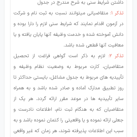
داشتن شرايط سنی به شرح مندرج در جدول
تذکر 1:
متقاضیانی میتوانند نسبت به ثبت نام و شرکت
در آزمون اقدام نمایند که شرایط سنی لازم را دارا بوده و
دانش آموخته شده و خدمت وظیفه آنها پایان یافته و یا
معافیت آنها قطعی شده باشد.
تذکر 2:
لازم به ذکر است گواھی فراغت از تحصیل
متقاضیان، کارت مربوط به وضعیت نظام وظیفه و
تأيیديه ھای مربوط به جدول مشاغل، بايستی حداکثر تا
روز تطبیق مدارک آماده و صادر شده باشد و به ھمراه
ساير تأيیديه ها در موعد مقرر ارائه گردد. ھر يک از
متقاضیان که به ھنگام ثبت نام، اطلاعات نادرست و
جعلی ارائه نموده و يا واقعیتی را کتمان نموده باشد و به
سبب اين اطلاعات پذيرفته شوند، ھر زمان که غیر واقعی