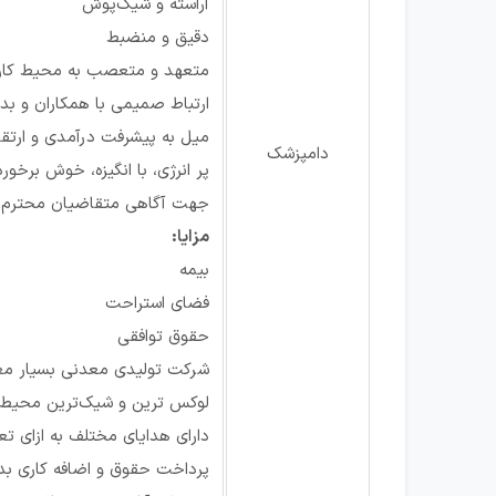
آراسته و شیک‌پوش
دقیق و منضبط
متعهد و متعصب به محیط کار
ارتباط صمیمی با همکاران و ب
میل به پیشرفت درآمدی و ارتقا
دامپزشک
پر انرژی، با انگیزه، خوش برخو
جهت آگاهی متقاضیان محترم، د
مزایا:
بیمه
فضای استراحت
حقوق توافقی
شرکت تولیدی معدنی بسیار مع
لوکس ‌ترین و شیک‌ترین محیط 
دارای هدایای مختلف به ازای ت
پرداخت حقوق و اضافه کاری بدو