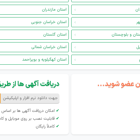
ان
استان مازندران
هر
استان خراسان جنوبی
تان و بلوچستان
استان گلستان
یل
استان خراسان شمالی
استان کهگیلویه و بویراحمد
گان عضو شوید...
دریافت آگهی ها از طریق 
جهت دانلود نرم افزار و اپلیکیشن
✔
امکان دریافت آگهی ها بر اساس 
✔
قابلیت نصب بر روی موبایل و کام
✔
کاملاً رایگان