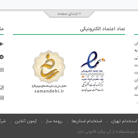
ابتدای صفحه
نماد اعتماد الکترونیکی
ما
 تلاش
ه
ی
ت
د
رت
ان
ی
یت
استخدام تهران
استخدام استان‌ها
رزومه ساز
آزمون آنلاین
شرک
ءاستفاده از آن پیگرد قانونی دارد.