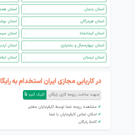
استان زنجان
استان همد
استان هرمزگان
استان بوش
استان کرمانشاه
استان سیس
استان چهارمحال و بختیاری
استان اردب
استان لرستان
استان ایلام
در کاریابی مجازی ایران استخدام به رای
جـهت ساخت رزومه کاری رایگان
کلیک کنید
✔
مشاهده رزومه شما توسط کارفرمایان معتبر
✔
امکان تماس کارفرمایان با شما
✔
کاملا رایگان