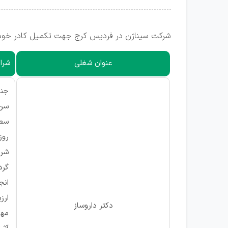
شرکت سیناژن در فردیس کرج جهت تکمیل کادر خود ا
عنوان شغلی
شرای
جنس
سن: از 25
سطح
روزه
شرح
گرد
انج
ارز
دکتر داروساز
مها