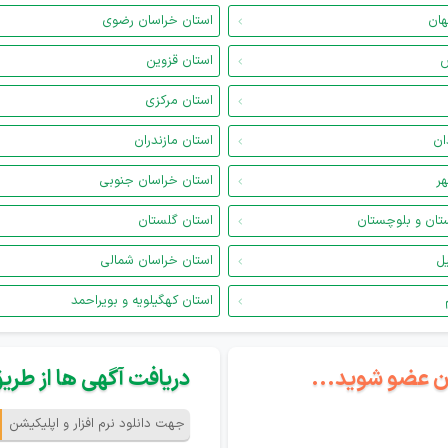
هان
استان خراسان رضوی
س
استان قزوین
استان مرکزی
ان
استان مازندران
هر
استان خراسان جنوبی
تان و بلوچستان
استان گلستان
یل
استان خراسان شمالی
استان کهگیلویه و بویراحمد
گان عضو شوید...
دریافت آگهی ها از طریق 
جهت دانلود نرم افزار و اپلیکیشن