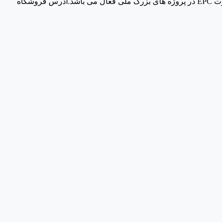
با اخذ پروانه بهر برداری، به عنوان اولین تولید کننده قطعات و اتصالات آلومینویم در ایران مشغول به فعایت بوده و در حال حاضر نیز به صورت EPC در پروژه های بزرگ ملی فعال می باشد.آدرس فروشگاه