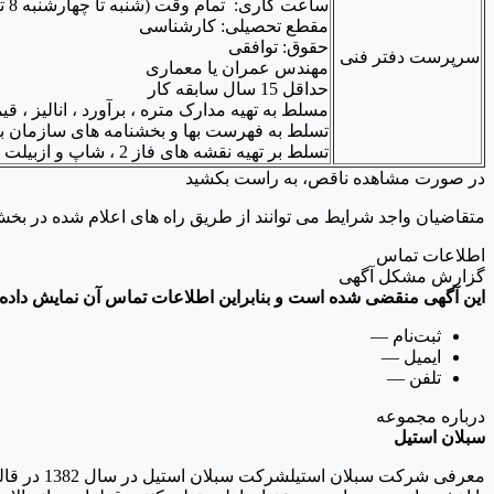
ساعت کاری: تمام وقت (شنبه تا چهارشنبه 8 تا 17 پنجشنبه 8 تا 13)
مقطع تحصیلی: کارشناسی
حقوق: توافقی
سرپرست دفتر فنی
مهندس عمران یا معماری
حداقل 15 سال سابقه کار
مسلط به تهیه مدارک متره ، برآورد ، انالیز ، قیم
تسلط به فهرست بها و بخشنامه های سازمان بر
تسلط بر تهیه نقشه های فاز 2 ، شاپ و ازبیلت ، آشنایی با امور پیمان و قرارداد .
در صورت مشاهده ناقص، به راست بکشید
متقاضیان واجد شرایط می توانند از طریق راه های اعلام شده در بخ
اطلاعات تماس
گزارش مشکل آگهی
این آگهی منقضی شده است و بنابراین اطلاعات تماس آن نمایش داده 
ثبت‌نام
—
ایمیل
—
تلفن
—
درباره مجموعه
سبلان استیل