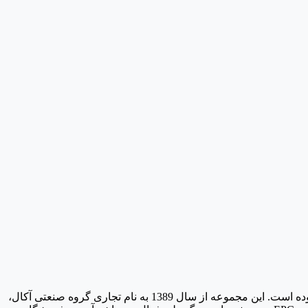
معرفی شرکت سبلان استیلشرکت سبلان استیل در سال 1382 در قالب واردات و اجرای متریال های لوکس ساختمانی شروع به فعالیت نموده است. این مجموعه از سال 1389 به نام تجاری گروه صنعتی آکال،