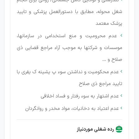
تندرستی و توانایی کامل جسمانی/ روانی برای انجام
شغل محوله، مطابق با دستورالعمل پزشكی و تایید
پزشک معتمد
عدم محرومیت و منع استخدامی در سازمانها،

موسسات و شرکتها به موجب آراء مراجع قضایی ذی
صلاح و ...
عدم محكومیت و نداشتن سوء پ یشینه ک یفری با

تایید مراجع ذی صلاح
عدم اشتهار به سوء رفتار و فساد اخلاقی

عدم اعتیاد به دخانیات، مواد مخدر و روانگردان

رده شغلی موردنیاز