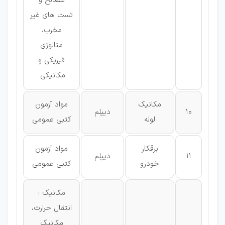
مصالح و
تست های غیر
مخرب،
متالوژی
فیزیکی و
مکانیکی
مکانیک
مواد آزمون
10
دیپلم
لوله
كتبی عمومی
برقکار
مواد آزمون
11
دیپلم
خودرو
كتبی عمومی
مکانیک :
انتقال حرارت،
مکانیک