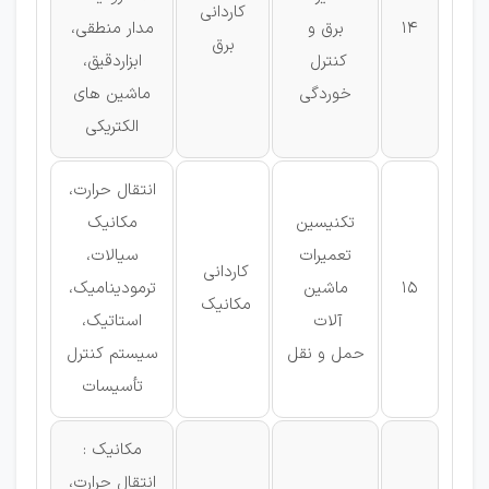
كاردانی
14
برق و
مدار منطقی،
برق
كنترل
ابزاردقیق،
خوردگی
ماشین های
الکتریکی
انتقال حرارت،
تکنیسین
مکانیک
تعمیرات
سیالات،
كاردانی
15
ماشین
ترمودینامیک،
مکانیک
آلات
استاتیک،
حمل و نقل
سیستم كنترل
تأسیسات
مکانیک :
انتقال حرارت،