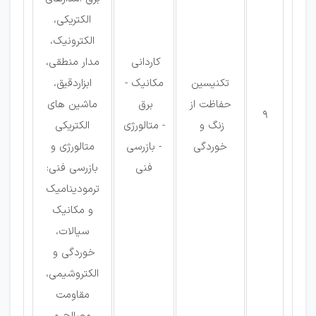
الکتریکی،
الکترونیک،
كاردانی
مدار منطقی،
تکنیسین
مکانیک -
ابزاردقیق،
حفاظت از
برق
ماشین های
9
زنگ و
- متالورژی
الکتریکی
خوردگی
- بازرسی
متالورژی و
فنی
بازرسی فنی:
ترمودینامیک
و مکانیک
سیالات،
خوردگی و
الکتروشیمی،
مقاومت