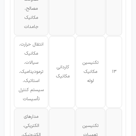
مصالح،
مکانیک
جامدات
انتقال حرارت،
مکانیک
تکنیسین
سیالات،
كاردانی
13
مکانیک
ترمودینامیک،
مکانیک
لوله
استاتیک،
سیستم كنترل
تأسیسات
مدارهای
تکنیسین
الکتریکی،
تعمیرات
الکترونیک،