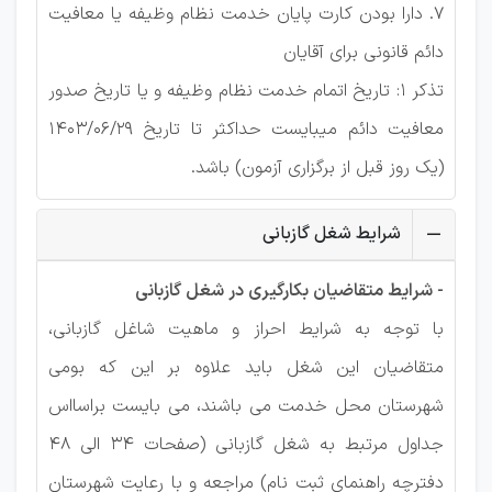
7. دارا بودن كارت پایان خدمت نظام وظیفه یا معافیت
دائم قانونی برای آقایان
تذکر 1: تاریخ اتمام خدمت نظام وظیفه و یا تاریخ صدور
معافیت دائم میبایست حداكثر تا تاریخ 1403/06/29
(یک روز قبل از برگزاری آزمون) باشد.
شرایط شغل گازبانی
- شرایط متقاضیان بکارگیری در شغل گازبانی
با توجه به شرایط احراز و ماهیت شاغل گازبانی،
متقاضیان این شغل باید علاوه بر این كه بومی
شهرستان محل خدمت می باشند، می بایست براسااس
جداول مرتبط به شغل گازبانی (صفحات 34 الی 48
دفترچه راهنمای ثبت نام) مراجعه و با رعایت شهرستان