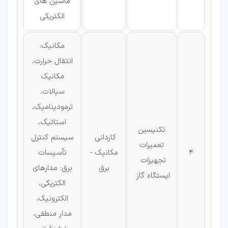
ماشین های
الکتریکی
مکانیک:
انتقال حرارت،
مکانیک
سیالات،
ترمودینامیک،
استاتیک،
تکنیسین
كاردانی
سیستم كنترل
تعمیرات
4
مکانیک -
تأسیسات
تجهیزات
برق
برق: مدارهای
ایستگاه گاز
الکتریکی،
الکترونیک،
مدار منطقی،