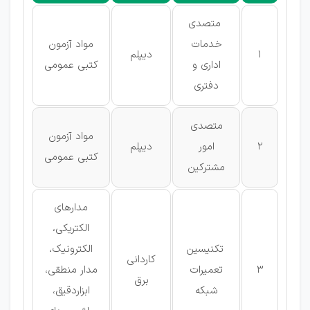
متصدی
خدمات
مواد آزمون
1
دیپلم
اداری و
كتبی عمومی
دفتری
متصدی
مواد آزمون
2
امور
دیپلم
كتبی عمومی
مشتركین
مدارهای
الکتریکی،
تکنیسین
الکترونیک،
كاردانی
3
تعمیرات
مدار منطقی،
برق
شبکه
ابزاردقیق،