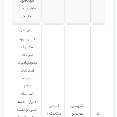
ابزاردقیق،
ماشین های
الکتریکی
مکانیک:
انتقال حرارت،
مکانیک
سیالات،
ترمودینامیک،
استاتیک،
سیستم
كنترل
تأسیسات
عمران: نقشه
تکنیسین
كاردانی
كشی و نقشه
5
نصب و
مکانیک -