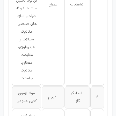
برداری، تحلیل
انشعابات
عمران
سازه ها 1 و 2،
طراحی سازه
های صنعتی،
مکانیک
سیالات و
هیدرولوژی،
مقاومت
مصالح،
مکانیک
جامدات
امدادگر
مواد آزمون
6
دیپلم
گاز
كتبی عمومی