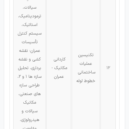
سیالات،
ترمودینامیک،
استاتیک،
سیستم كنترل
تأسیسات
عمران: نقشه
تکنیسین
كاردانی
كشی و نقشه
عملیات
12
مکانیک -
برداری، تحلیل
ساختمانی
عمران
سازه ها 1 و 2،
خطوط لوله
طراحی سازه
های صنعتی،
مکانیک
سیالات و
هیدرولوژی،
مقاومت