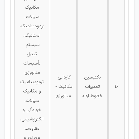
مکانیک
سیالات،
ترمودینامیک،
استاتیک،
سیستم
كنترل
تأسیسات
متالورژی:
تکنیسین
كاردانی
ترمودینامیک
16
تعمیرات
مکانیک -
و مکانیک
خطوط لوله
متالورژی
سیالات،
خوردگی و
الکتروشیمی،
مقاومت
مصالح و