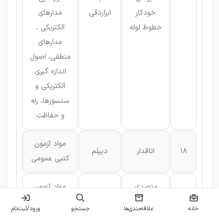
خودكار
ابزاردقی
مدارهای
خطوط لوله
الکتریکی ،
مدارهای
منطقی، اصول
اندازه گیری
الکتریکی و
سنسورها، رله
و حفاظت
مواد آزمون
18
اتاقدار
دیپلم
كتبی عمومی
متصدی
مواد آزمون
19
دیپلم
انبار
كتبی عمومی
خانه
علاقه‌مندی‌ها
جستجو
ورود/ثبت‌نام