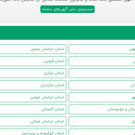
جستجوی سایر آگهی‌های مشابه
هان
استان خراسان رضوی
س
استان قزوین
استان مرکزی
ان
استان مازندران
هر
استان خراسان جنوبی
تان و بلوچستان
استان گلستان
یل
استان خراسان شمالی
استان کهگیلویه و بویراحمد