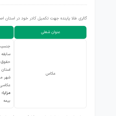
گالری طلا پاینده جهت تکمیل کادر خود در استان اص
عنوان شغلی
جنسیت:
سابقه 
حقوق: از ۳۰ میلیون
استان م
عکاس
شهر مو
عکاسی ا
مزایا:
بیمه