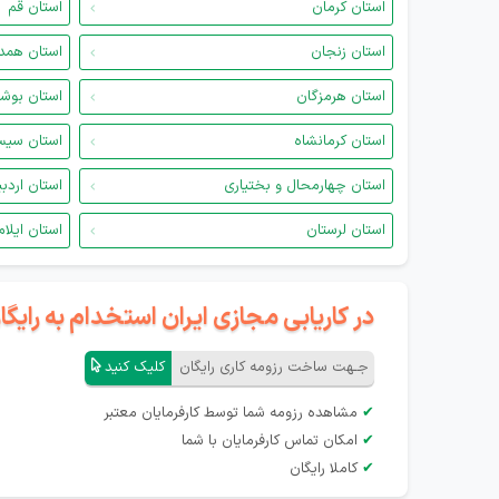
استان کرمان
استان قم
استان زنجان
استان همد
استان هرمزگان
استان بوش
استان کرمانشاه
استان سیس
استان چهارمحال و بختیاری
استان اردب
استان لرستان
استان ایلام
در کاریابی مجازی ایران استخدام به رای
جـهت ساخت رزومه کاری رایگان
کلیک کنید
✔
مشاهده رزومه شما توسط کارفرمایان معتبر
✔
امکان تماس کارفرمایان با شما
✔
کاملا رایگان