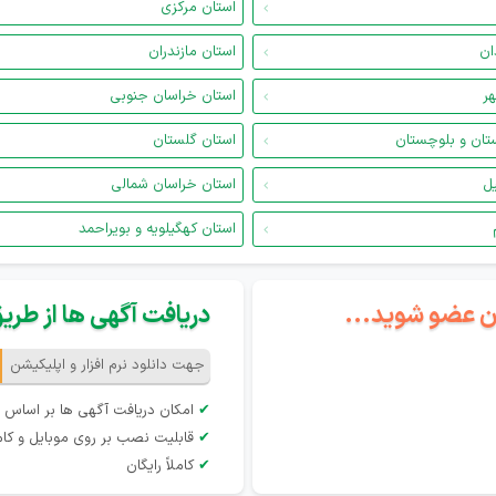
استان مرکزی
ان
استان مازندران
هر
استان خراسان جنوبی
تان و بلوچستان
استان گلستان
یل
استان خراسان شمالی
استان کهگیلویه و بویراحمد
گان عضو شوید...
دریافت آگهی ها از طریق 
جهت دانلود نرم افزار و اپلیکیشن
✔
امکان دریافت آگهی ها بر اساس 
✔
قابلیت نصب بر روی موبایل و کام
✔
کاملاً رایگان