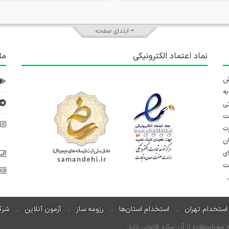
ابتدای صفحه
نماد اعتماد الکترونیکی
ما
 تلاش
ه
ی
ت
د
رت
ان
ی
یت
استخدام تهران
استخدام استان‌ها
رزومه ساز
آزمون آنلاین
شرک
ءاستفاده از آن پیگرد قانونی دارد.