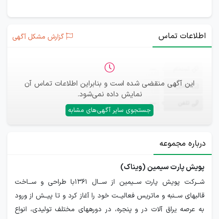
اطلاعات تماس
گزارش مشکل آگهی
ثبت‌نام
—
این آگهی منقضی شده است و بنابراین اطلاعات تماس آن
ایمیل
—
نمایش داده نمی‌شود.
تلفن
—
جستجوی سایر آگهی‌های مشابه
درباره مجموعه
پویش پارت سیمین (ویناک)
شــرکت پویش پارت ســیمین از ســال 1361با طراحی و ســاخت
قالبهای ســنبه و ماتریس فعالیــت خود را آغاز کرد و تا پیــش از ورود
به عرصه یراق آلات در و پنجره، در دورههای مختلف تولیدی، انواع