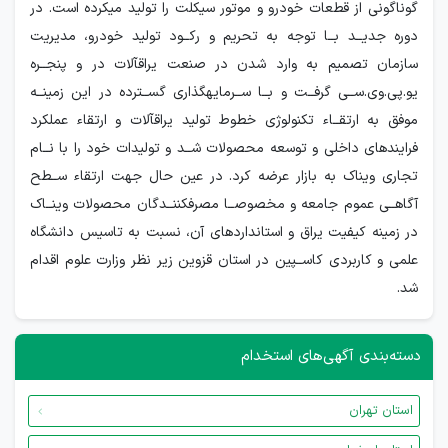
گوناگونی از قطعات خودرو و موتور سیکلت را تولید میکرده است. در
دوره جدیــد بــا توجه به تحریم و رکــود تولید خودرو، مدیریت
سازمان تصمیم به وارد شدن در صنعت یراقآلات در و پنجــره
یو.پی.وی.ســی گرفــت و بــا ســرمایهگذاری گســترده در این زمینــه
موفق به ارتقــاء تکنولوژی خطوط تولید یراقآلات و ارتقاء عملکرد
فرایندهای داخلی و توسعه محصولات شــد و تولیدات خود را با نــام
تجاری ویناک به بازار عرضه کرد. در عین حال جهت ارتقاء ســطح
آگاهــی عموم جامعه و مخصوصــا مصرفکننــدگان محصولات وینــاک
در زمینه کیفیت یراق و استانداردهای آن، نسبت به تاسیس دانشگاه
علمی و کاربردی کاســپین در استان قزوین زیر نظر وزارت علوم اقدام
شد.
دسته‌بندی آگهی‌های استخدام
استان تهران