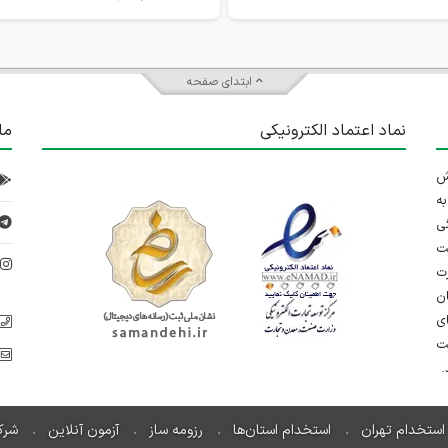
ابتدای صفحه
نماد اعتماد الکترونیکی
ما
 تلاش
ه
ی
ت
د
رت
ان
ی
یت
استخدام تهران
استخدام استان‌ها
رزومه ساز
آزمون آنلاین
شرک