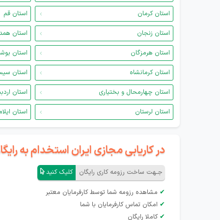
استان کرمان
استان قم
استان زنجان
استان همد
استان هرمزگان
استان بوش
استان کرمانشاه
استان سیس
استان چهارمحال و بختیاری
استان اردب
استان لرستان
استان ایلام
در کاریابی مجازی ایران استخدام به رای
جـهت ساخت رزومه کاری رایگان
کلیک کنید
✔
مشاهده رزومه شما توسط کارفرمایان معتبر
✔
امکان تماس کارفرمایان با شما
✔
کاملا رایگان