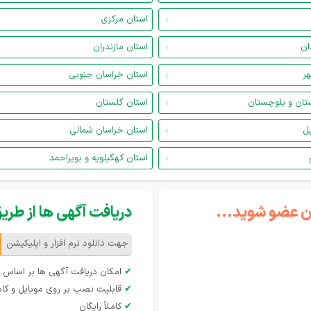
استان مرکزی
ان
استان مازندران
هر
استان خراسان جنوبی
تان و بلوچستان
استان گلستان
یل
استان خراسان شمالی
استان کهگیلویه و بویراحمد
گان عضو شوید...
دریافت آگهی ها از طریق 
جهت دانلود نرم افزار و اپلیکیشن
✔
امکان دریافت آگهی ها بر اساس 
✔
قابلیت نصب بر روی موبایل و کام
✔
کاملاً رایگان