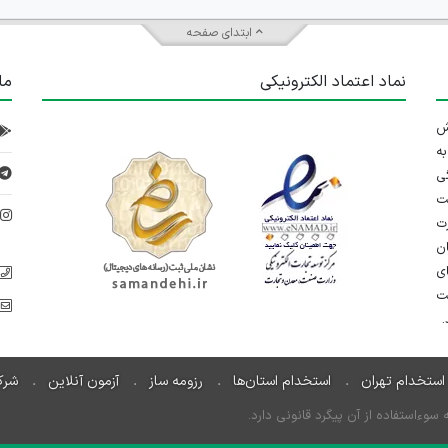
ابتدای صفحه
نماد اعتماد الکترونیکی
ما
 تلاش
ه
ی
ت
د
رت
ان
ی
یت
استخدام تهران
استخدام استان‌ها
رزومه ساز
آزمون آنلاین
شرک
ءاستفاده از آن پیگرد قانونی دارد.