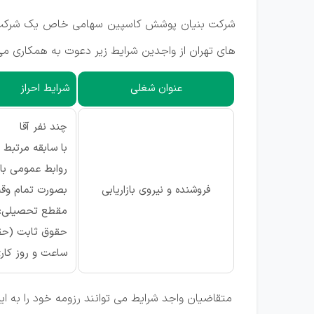
شرکت بنیان پوشش کاسپین سهامی خاص یک شرکت تو
های تهران از واجدین شرایط زیر دعوت به همکاری می 
عنوان شغلی
شرایط احراز
چند نفر آقا
با سابقه مرتبط 2 سال
روابط عمومی با
فروشنده و نیروی بازاریابی
بصورت تمام وق
مقطع تحصیلی: 
حقوق ثابت (حقوق : از 6 میلیون تومان) + پورسانت+ بیمه تامین اجتماعی
ساعت و روز کاری: از شنبه تا چه
متقاضیان واجد شرایط می توانند رزومه خود را به ایم