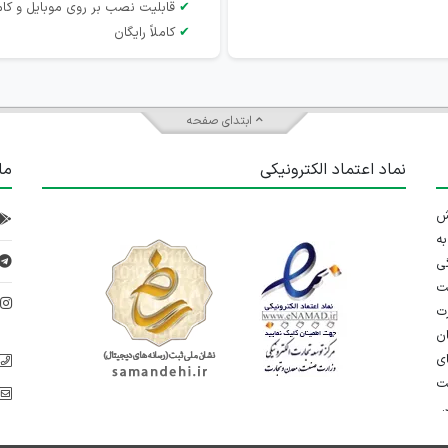
✔
قابلیت نصب بر روی موبایل و کام
✔
کاملاً رایگان
ابتدای صفحه
نماد اعتماد الکترونیکی
ما
 تلاش
ه
ی
ت
د
رت
ان
ی
یت