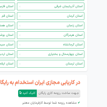
استان آذربایجان شرقی
استان فار
استان کرمان
استان قم
استان زنجان
استان همد
استان هرمزگان
استان بوش
استان کرمانشاه
استان سیس
استان چهارمحال و بختیاری
استان اردب
استان لرستان
استان ایلام
در کاریابی مجازی ایران استخدام به رای
جـهت ساخت رزومه کاری رایگان
کلیک کنید
✔
مشاهده رزومه شما توسط کارفرمایان معتبر