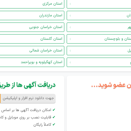
استان مرکزی
ان
استان مازندران
هر
استان خراسان جنوبی
تان و بلوچستان
استان گلستان
یل
استان خراسان شمالی
استان کهگیلویه و بویراحمد
گان عضو شوید...
دریافت آگهی ها از طریق 
جهت دانلود نرم افزار و اپلیکیشن
✔
امکان دریافت آگهی ها بر اساس 
✔
قابلیت نصب بر روی موبایل و کام
✔
کاملاً رایگان