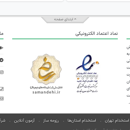
ابتدای صفحه
نماد اعتماد الکترونیکی
ما
 تلاش
ه
ی
ت
د
رت
ان
ی
یت
استخدام تهران
استخدام استان‌ها
رزومه ساز
آزمون آنلاین
شرک