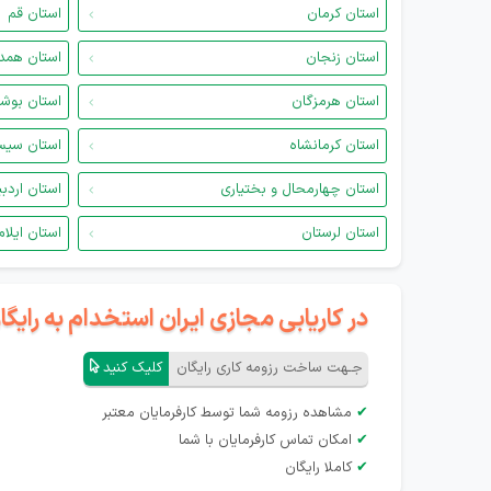
استان کرمان
استان قم
استان زنجان
استان همد
استان هرمزگان
استان بوش
استان کرمانشاه
استان سیس
استان چهارمحال و بختیاری
استان اردب
استان لرستان
استان ایلام
در کاریابی مجازی ایران استخدام به رای
جـهت ساخت رزومه کاری رایگان
کلیک کنید
✔
مشاهده رزومه شما توسط کارفرمایان معتبر
✔
امکان تماس کارفرمایان با شما
✔
کاملا رایگان