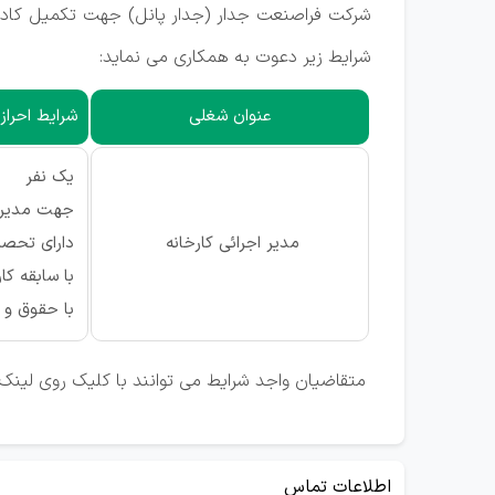
شرکت فراصنعت جدار (جدار پانل) جهت تکمیل کادر ک
شرایط زیر دعوت به همکاری می نماید:
عنوان شغلی
شرایط احراز
یک نفر
جهت مدیری
مدیر اجرائی کارخانه
دارای تحصی
با سابقه کاری حداقل 15 سال در امر ا
با حقوق و 
متقاضیان واجد شرایط می توانند با کلیک روی لینک 
اطلاعات تماس