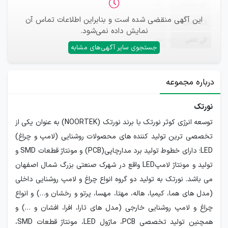
ثبت‌نام
—
این آگهی منقضی شده است و بنابراین اطلاعات تماس آن
ایمیل
—
نمایش داده نمی‌شود.
تلفن
—
جستجوی سایر آگهی‌های مشابه
درباره مجموعه
نورتک
توسعه انرژی کوثر نورتک با برند نورتک (NOORTEK) به عنوان یکی از
تخصصی ترین تولید کننده های محصولات روشنایی (لامپ و چراغ)
LED؛ دارای خطوط تولید برد مدارچاپی(PCB) و مونتاژ قطعات SMD و
تولید و مونتاژ لامپLED واقع در شهرک صنعتی بزرگ شمال اصفهان
می باشد. نورتک به تولید دو گروه انواع چراغ و لامپ روشنایی داخلی
(مدل های هما، کیمیا، هاله، مهتا، مهسا، پرتو و رخشان و…) و انواع
چراغ و لامپ روشنایی خارجی (مدل های تارا، افرا، افشان و …) و
همچنین تولید تخصصی PCB، ماژول LED، مونتاژ قطعات SMD،