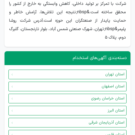
شرکت با تمرکز بر تولید داخلی، کاهش وابستگی به خارج از کشور را
محقق ساخته است.&nbsp;نتیجه این تلاش‌ها، آرامش خاطر و
حمایت پایدار از صنعتگران این حوزه است.آدرس شرکت روشا
پلیمر&nbsp;تهران، شهرک صنعتی شمس آباد، بلوار نارنجستان، گلبرگ
دوم، پلاک ۵
دسته‌بندی آگهی‌های استخدام
استان تهران
استان اصفهان
استان خراسان رضوی
استان البرز
استان آذربایجان شرقی
استان فارس