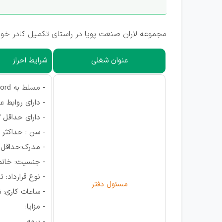
مجموعه لاران صنعت پويا در راستای تکمیل کادر خو
عنوان شغلی
شرایط احراز
- مسلط به word و excel
- دارای روابط ع
- دارای حداقل 2 سال سابقه کار
- سن : حداکثر 35 سال
- مدرک:حداقل 
- جنسیت: خانم
- نوع قرارداد: 
مسئول دفتر
- ساعات کاری: شنبه تا چهارش
- مزایا:
- بیمه