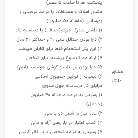
پنجشنبه ها تا ساعت 5 عصر)
مشاور املاک و مستغلات با درامد درصدی و
پورسانتی (ماهانه 50 میلیون)
1) داشتن مدرک دیپلم(حداقل) یا دیپلم به بالا
2) دارا بودن حداقل سنی 20 و حداکثر 30 سال
3) این پنل استخدام فقط برای اقایان میباشد
4) ارائه مدرک سوع پیشینه برای شخص
5) دارا بودن لپ تاب و گوشی هوشمند (لازم)
مشاور
6) تبعیت از قوانین جمهوری اسلامی
املاک
مزایای کار درسامانه چهل ستون:
1) رسیدن به درامد ماهیانه 40 میلیون
(حداقل)
2) عدم نیاز به شغل دو یا سوم
3) کسب اعتبار در بازارهای آزاد و مالی
4) رسیدن به درامد شخصی با در نظر گرفتن