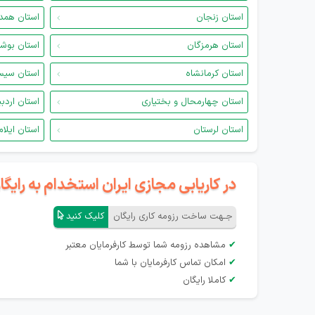
استان زنجان
استان همد
استان هرمزگان
استان بوش
استان کرمانشاه
استان سیس
استان چهارمحال و بختیاری
استان اردب
استان لرستان
استان ایلام
در کاریابی مجازی ایران استخدام به رای
جـهت ساخت رزومه کاری رایگان
کلیک کنید
✔
مشاهده رزومه شما توسط کارفرمایان معتبر
✔
امکان تماس کارفرمایان با شما
✔
کاملا رایگان