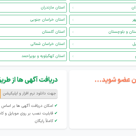
ان
استان مازندران
هر
استان خراسان جنوبی
تان و بلوچستان
استان گلستان
یل
استان خراسان شمالی
استان کهگیلویه و بویراحمد
گان عضو شوید...
دریافت آگهی ها از طریق 
جهت دانلود نرم افزار و اپلیکیشن
✔
امکان دریافت آگهی ها بر اساس 
✔
قابلیت نصب بر روی موبایل و کام
✔
کاملاً رایگان