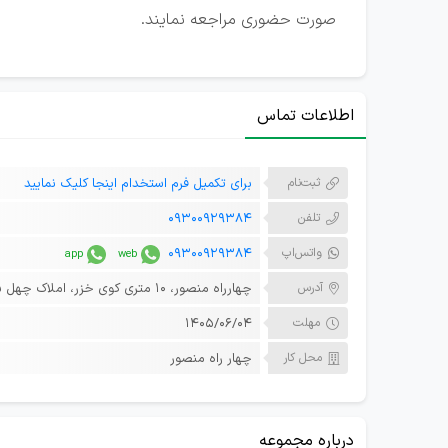
صورت حضوری مراجعه نمایند.
اطلاعات تماس
ثبت‌نام
برای تکمیل فرم استخدام اینجا کلیک نمایید
تلفن
09300929384
واتس‌اپ
09300929384
آدرس
چهارراه منصور، 10 متری کوی خزر، املاک چهل ستون
مهلت
۱۴۰۵/۰۶/۰۴
محل کار
چهار راه منصور
درباره مجموعه