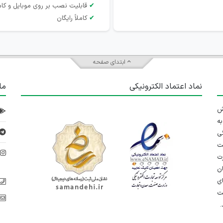
✔
قابلیت نصب بر روی موبایل و کام
✔
کاملاً رایگان
ابتدای صفحه
نماد اعتماد الکترونیکی
ما
 تلاش
ه
ی
ت
د
رت
ان
ی
یت