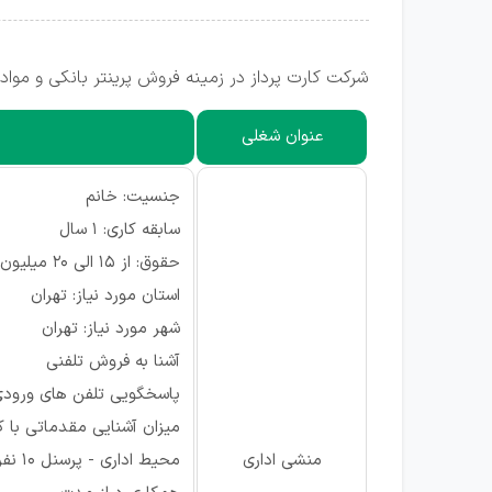
شرکت کارت پرداز در زمینه فروش پرینتر بانکی و مو
عنوان شغلی
جنسیت: خانم
سابقه کاری: ۱ سال
حقوق: از ۱۵ الی ۲۰ میلیون
استان مورد نیاز: تهران
شهر مورد نیاز: تهران
آشنا به فروش تلفنی
پاسخگویی تلفن های ورود
میزان آشنایی مقدماتی با ک
منشی اداری
محیط اداری - پرسنل 10 نفر اکثرا خانم