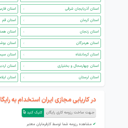
استان آذربایجان شرقی
استان فار
استان کرمان
استان قم
استان زنجان
استان همد
استان هرمزگان
استان بوش
استان کرمانشاه
استان سیس
استان چهارمحال و بختیاری
استان اردب
استان لرستان
استان ایلام
در کاریابی مجازی ایران استخدام به رای
جـهت ساخت رزومه کاری رایگان
کلیک کنید
✔
مشاهده رزومه شما توسط کارفرمایان معتبر