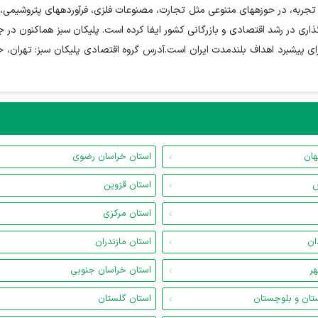
تصادی و سرمایه گذاری پلیکان سبز با نزدیک به ۳۰ سال تجربه، در حوزههای متنوعی مثل تجارت، مصنوعات فلزی، 
ری در رشد اقتصادی و بازرگانی کشور ایفا کرده است. پلیکان سبز هماکنون در جا
 پیشبرد اهداف بلندمدت ایران است.آدرس گروه اقتصادی پلیکان سبز: تهران، خی
هان
استان خراسان رضوی
س
استان قزوین
استان مرکزی
ان
استان مازندران
هر
استان خراسان جنوبی
تان و بلوچستان
استان گلستان