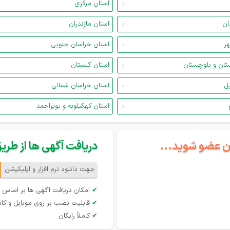
استان مرکزی
ان
استان مازندران
هر
استان خراسان جنوبی
تان و بلوچستان
استان گلستان
یل
استان خراسان شمالی
استان کهگیلویه و بویراحمد
گان عضو شوید...
دریافت آگهی ها از طریق 
جهت دانلود نرم افزار و اپلیکیشن
✔
امکان دریافت آگهی ها بر اساس 
✔
قابلیت نصب بر روی موبایل و کام
✔
کاملاً رایگان