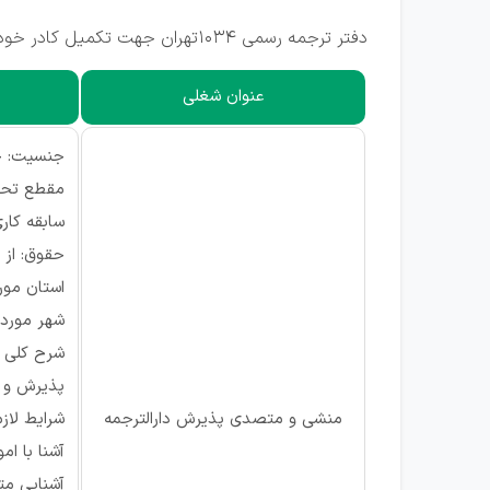
دفتر ترجمه رسمی 1034تهران جهت تکمیل کادر خود در استان تهران، شهر تهران (منطقه سهروردی) از متقاضیان واجد شرایط دعوت به همکاری می‌کند.
عنوان شغلی
جنسیت: خ
مقطع تحصی
سابقه کاری: ۱ 
حقوق: از ۹ میلیون تومان
استان مورد
شهر مورد ن
شرح کلی 
پذیرش و گ
منشی و متصدی پذیرش دارالترجمه
شرایط لازم
آشنا با ام
آشنایی مت