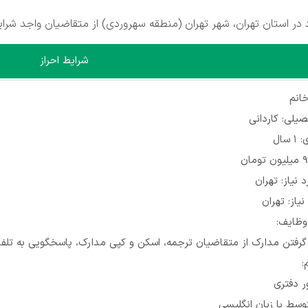
شرایط احراز
انم
لی: کاردانی
سال
 نیاز: تهران
یاز: تهران
وظایف:
رفتن مدارک از متقاضیان ترجمه، اسکن و کپی مدارک، پاسخگویی به تلفن 
:
ور دفتری
وسط با زبان انگليسي