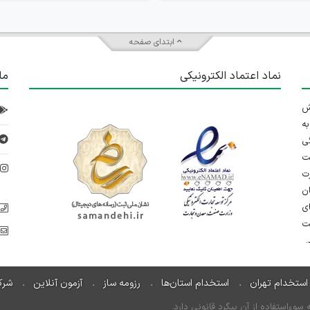
ابتدای صفحه
نماد اعتماد الکترونیکی
ما
 تلاش
ه
ی
ت
د
رت
ان
ی
یت
استخدام تهران
استخدام استان‌ها
رزومه ساز
آزمون آنلاین
شرک
ءاستفاده از آن پیگرد قانونی دارد.