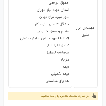
حقوق: توافقی
استان مورد نیاز: تهران
شهر مورد نیاز: تهران
حداقل 3 سال سابقه کار
مهندس ابزار
منظم و مسؤلیت پذیر
دقیق
آشنا با تجهیزات ابزار دقیق صنعتی
شاملIT,FT,TT,....
پنجشنبه تعطیل
مزایا:
بیمه
بیمه تکمیلی
هدایای مناسبتی
در صورت مشاهده ناقص، به راست بکشید