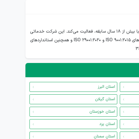
شرکت آذین الکترونیک تراشه جنوب، یک شرکت دانش‌بنیان است که با همکاری متخصصین الکترونیک و فناوری اطلاعات و یک شرکت معتبر با بیش از 18 سال سابقه، فعالیت می‌کند. این شرکت خدماتی
مانند طراحی، ساخت، مهندسی معکوس و تعمیرات تخصصی دستگاه‌ها و کارت‌های الکترونیکی صنعتی می‌پردازد و خدمات مطابق با استانداردهای ISO 9001:2015 و ISO 29001:2020 و همچنین استانداردهای
استان البرز
استان گیلان
استان خوزستان
استان یزد
استان سمنان