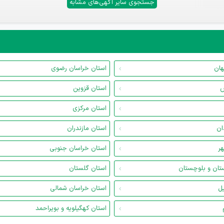
جستجوی سایر آگهی‌های مشابه
هان
استان خراسان رضوی
س
استان قزوین
استان مرکزی
ان
استان مازندران
هر
استان خراسان جنوبی
تان و بلوچستان
استان گلستان
یل
استان خراسان شمالی
استان کهگیلویه و بویراحمد