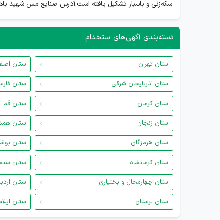
سکه‌زنی و باسبار تشکیل یافته است.آدرس صنایع مس شهید باهنرکرمان – کیلومتر ۱۲بزرگراه آیت الله هاشم
دسته‌بندی آگهی‌های استخدام
استان تهران
استان اصف
استان آذربایجان شرقی
استان فار
استان کرمان
استان قم
استان زنجان
استان همد
استان هرمزگان
استان بوش
استان کرمانشاه
استان سیس
استان چهارمحال و بختیاری
استان اردب
استان لرستان
استان ایلام