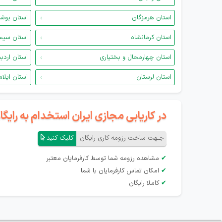
استان هرمزگان
استان بوش
استان کرمانشاه
استان سیس
استان چهارمحال و بختیاری
استان اردب
استان لرستان
استان ایلام
در کاریابی مجازی ایران استخدام به رای
جـهت ساخت رزومه کاری رایگان
کلیک کنید
✔
مشاهده رزومه شما توسط کارفرمایان معتبر
✔
امکان تماس کارفرمایان با شما
✔
کاملا رایگان