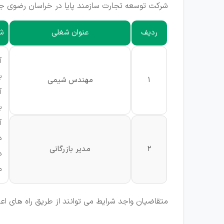
شرکت توسعه تجارت سازمند پایا در خراسان رضوی جه
ردیف
عنوان شغلی
شر
آ
ب
1
مهندس شیمی
آ
بیش
آ
د
2
مدیر بازرگانی
د
م
متقاضیان واجد شرایط می توانند از طریق راه های ا