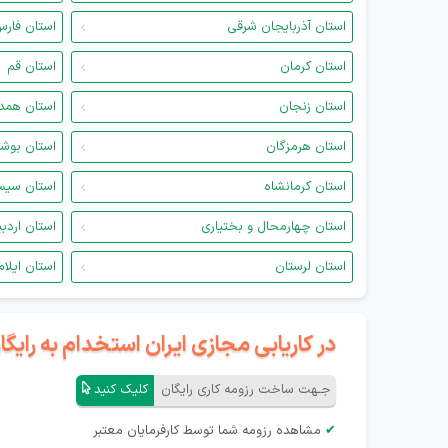
استان آذربایجان شرقی
استان فار
استان کرمان
استان قم
استان زنجان
استان همد
استان هرمزگان
استان بوش
استان کرمانشاه
استان سیس
استان چهارمحال و بختیاری
استان اردب
استان لرستان
استان ایلام
در کاریابی مجازی ایران استخدام به رای
جـهت ساخت رزومه کاری رایگان
کلیک کنید
✔
مشاهده رزومه شما توسط کارفرمایان معتبر