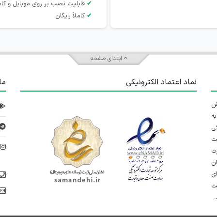
✔
قابلیت نصب بر روی موبایل و کام
✔
کاملاً رایگان
ابتدای صفحه
نماد اعتماد الکترونیکی
ما
 تلاش
ه
ی
ت
د
رت
ان
ی
یت