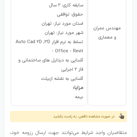
سابقه کاری: ۲ سال
حقوق: توافقی
استان مورد نیاز: تهران
مهندس عمران
شهر مورد نیاز: تهران
و معماری
تسلط به نرم افزار Auto Cad 2D ,3D
- Office - Revit
آشنایی به دیتایل های ساختمانی و
فاز 2 اجرایی
آشنایی به نقشه ازبیلت
مزایا:
بیمه
در صورت مشاهده ناقص، به راست بکشید
متقاضیان واجد شرایط می‌توانند جهت ارسال رزومه خود،