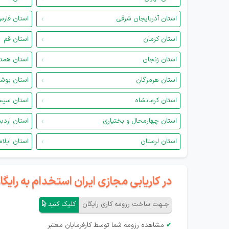
استان آذربایجان شرقی
استان فار
استان کرمان
استان قم
استان زنجان
استان همد
استان هرمزگان
استان بوش
استان کرمانشاه
استان سیس
استان چهارمحال و بختیاری
استان اردب
استان لرستان
استان ایلام
در کاریابی مجازی ایران استخدام به رای
جـهت ساخت رزومه کاری رایگان
کلیک کنید
✔
مشاهده رزومه شما توسط کارفرمایان معتبر