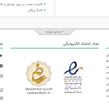
✔
قابلیت نصب بر روی موبایل و کام
✔
کاملاً رایگان
ابتدای صفحه
نماد اعتماد الکترونیکی
ما
 تلاش
ه
ی
ت
د
رت
ان
ی
یت