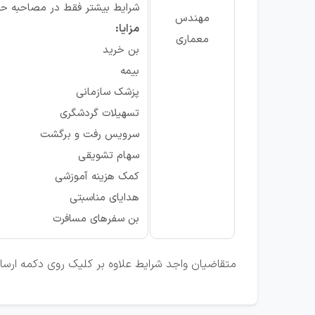
شرایط بیشتر فقط در مصاحبه ح
مهندس
مزایا:
معماری
بن خرید
بیمه
پزشک سازمانی
تسهیلات گردشگری
سرویس رفت و برگشت
سهام تشویقی
کمک هزینه آموزشی
هدایای مناسبتی
بن سفرهای مسافرت
متقاضیان واجد شرایط علاوه بر کلیک روی دکمه ارسال