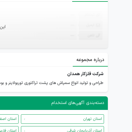
ثبت‌نام
—
ایمیل
—
این
تلفن
—
درباره مجموعه
شرکت فلزکار همدان
طراحی و تولید انواع سمپاش های پشت تراکتوری توربولاینر و ب
دسته‌بندی آگهی‌های استخدام
استان تهران
استان اصف
استان آذربایجان شرقی
استان فار