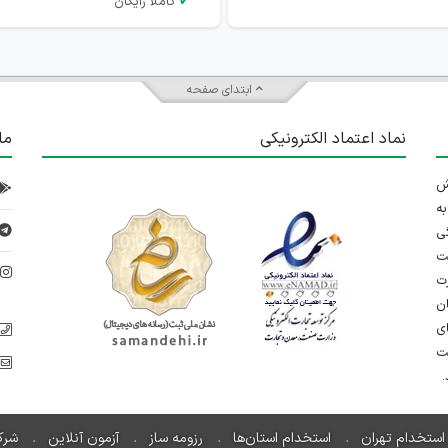
✔
کاملاً رایگان
ابتدای صفحه
نماد اعتماد الکترونیکی
ما
 تلاش
ه
ی
ت
د
رت
ان
ی
یت
استخدام تهران
استخدام استان‌ها
رزومه ساز
آزمون آنلاین
شرک