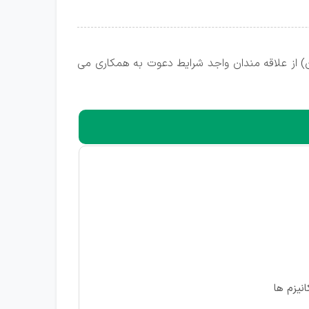
 (R & D) در شهر همدان (شهرک صنعتی بهاران) از علاقه مندان واجد شرایط دعوت به همکاری می