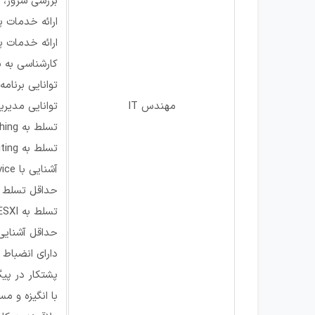
بررسی سرور، ر
ارائه خدمات پ
ارائه خدمات پشتیب
کارشناسی به ب
توانایی برنامه
مهندس IT
توانایی مدیر
تسلط به Switching؛
تسلط به Routing؛
آشنایی با Windows Service؛
حداقل تسلط کامل 
تسلط به ESXI.
حداقل آشنایی
دارای انضباط 
پشتکار در پیگ
با انگیزه و مس