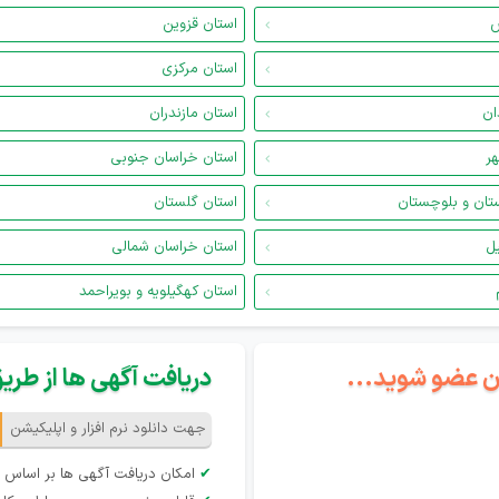
س
استان قزوین
استان مرکزی
ان
استان مازندران
هر
استان خراسان جنوبی
تان و بلوچستان
استان گلستان
یل
استان خراسان شمالی
استان کهگیلویه و بویراحمد
گان عضو شوید...
دریافت آگهی ها از طریق 
جهت دانلود نرم افزار و اپلیکیشن
✔
امکان دریافت آگهی ها بر اساس 