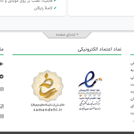
✔
قابلیت نصب بر روی موبایل و کام
✔
کاملاً رایگان
ابتدای صفحه
نماد اعتماد الکترونیکی
ما
 تلاش
ه
ی
ت
د
رت
ان
ی
یت