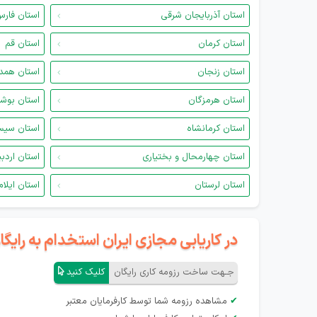
استان آذربایجان شرقی
استان فار
استان کرمان
استان قم
استان زنجان
استان همد
استان هرمزگان
استان بوش
استان کرمانشاه
استان سیس
استان چهارمحال و بختیاری
استان اردب
استان لرستان
استان ایلام
در کاریابی مجازی ایران استخدام به رای
جـهت ساخت رزومه کاری رایگان
کلیک کنید
✔
مشاهده رزومه شما توسط کارفرمایان معتبر