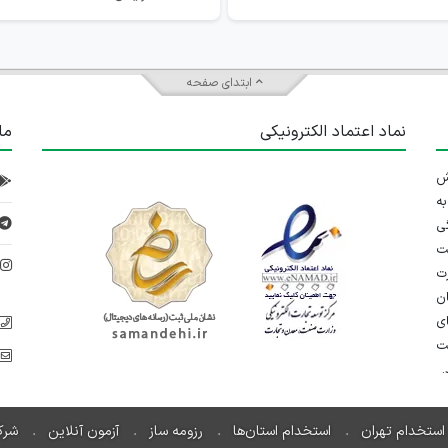
ابتدای صفحه
نماد اعتماد الکترونیکی
ما
 تلاش
ه
ی
ت
د
رت
ان
ی
یت
استخدام تهران
استخدام استان‌ها
رزومه ساز
آزمون آنلاین
شرک