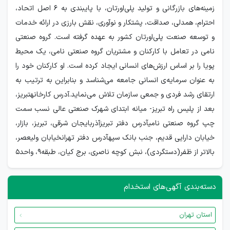
زمینه‌های بازرگانی و تولید پلی‌اورتان، با پایبندی به 6 اصل اتحاد،
احترام، همدلی، صداقت، پشتکار و نوآوری، نقش بارزی در ارائه خدمات
و توسعه صنعت پلی‌اورتان کشور به عهده گرفته است. گروه صنعتی
نامی در تعامل با کارکنان و مشتریان گروه صنعتی نامی، یک محیط
پویا را بر اساس ارزش‌های انسانی ایجاد کرده است. او کارکنان خود را
به عنوان سرمایه‌ی انسانی جامعه می‌شناسد و بنابراین به ترتیب به
ارتقای رشد فردی و جمعی سازمان تلاش می‌نماید.آدرس کارخانهتبریز،
بعد از پلیس راه تبریز- میانه ابتدای شهرک صنعتی عالی نسب سمت
چپ گروه صنعتی نامیآدرس دفتر تبریزآذربایجان شرقی، تبریز، بازار،
خیابان دارایی قدیم، جنب بانک سپهآدرس دفتر تهرانخیابان ولیعصر،
بالاتر از ظفر(دستگردی)، نبش کوچه ناصری، برج کیان، طبقه9، واحد5
دسته‌بندی آگهی‌های استخدام
استان تهران