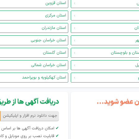
س
استان قزوین
استان مرکزی
ان
استان مازندران
هر
استان خراسان جنوبی
تان و بلوچستان
استان گلستان
یل
استان خراسان شمالی
استان کهگیلویه و بویراحمد
گان عضو شوید...
دریافت آگهی ها از طریق 
جهت دانلود نرم افزار و اپلیکیشن
✔
امکان دریافت آگهی ها بر اساس 
✔
قابلیت نصب بر روی موبایل و کام