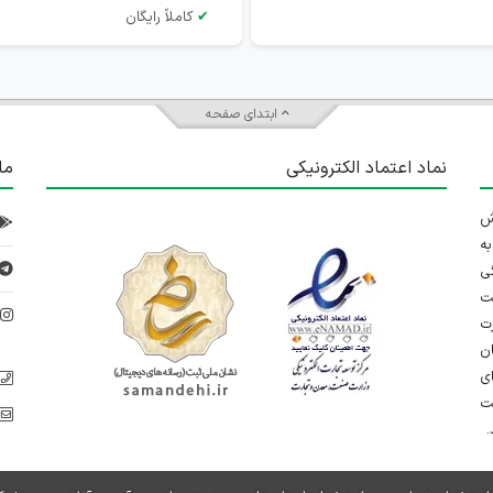
✔
کاملاً رایگان
ابتدای صفحه
نماد اعتماد الکترونیکی
ما
 تلاش
ه
ی
ت
د
رت
ان
ی
یت