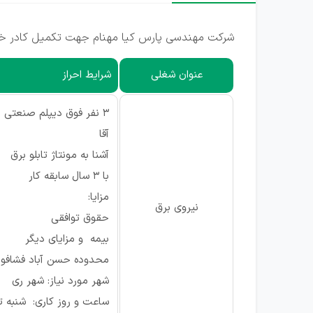
شرکت مهندسی پارس کیا مهنام جهت تکمیل کادر خود
عنوان شغلی
شرایط احراز
3 نفر فوق دیپلم صنعتی
آقا
آشنا به مونتاژ تابلو برق
با 3 سال سابقه کار
مزایا:
نیروی برق
حقوق توافقی
بیمه و مزایای دیگر
محدوده حسن آباد فشافویه
شهر مورد نیاز: شهر ری
ساعت و روز کاری: شنبه تا چهارشنبه 8 صبح الی 17:30 رو